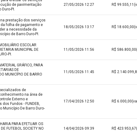
para efetuar os serviços
xecução de pavimentação
27/05/2026 12:27
 Duro-PI.
na prestação dos serviços
 da folha de pagamento e
18/05/2026 13:17
nder a necessidade da
cípio de Barro Duro-PI.
 MOBILIÁRIO ESCOLAR
ETARIA MUNICIPAL DE
11/05/2026 11:56
RO-PI.
MATERIAL GRÁFICO, PARA
ETARIAS DE
11/05/2026 11:45
DO MUNICÍPIO DE BARRO
pecializados de
 conhecimento na área de
ontrole Externo e
17/04/2026 12:50
s dos Fundos - FUNDEB,
o Município De Barro Duro-
HARIA PARA EFETUAR OS
DE FUTEBOL SOCIETY NO
14/04/2026 09:39