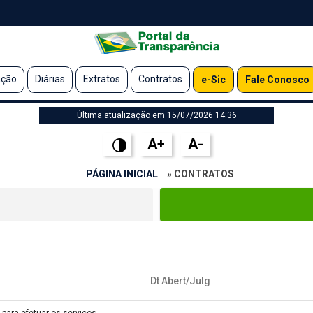
ação
Diárias
Extratos
Contratos
e-Sic
Fale Conosco
Última atualização em 15/07/2026 14:36
A+
A-
PÁGINA INICIAL
» CONTRATOS
Dt Abert/Julg