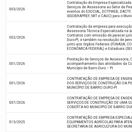
Contratação de Empresa Especializada
Serviços de Assessoria ao Setor de Pe
003/2026
eventos do ESOCIAL, DCTFWEB, DACTF,
SISOBRAPREF, MIT e CAUC) para o Municí
Contratação da empresa para execução
Assessoria Técnica Especializada na ár
Contratos com emissão de parecer juríd
002/2026
Duro-PI, e também na resolução de pen
junto aos órgãos Federais (FUNASA, C
ECONÔMICA FEDERAL) e Estaduais (SE
Prestação de Serviços de Assessoria, C
001/2026
acompanhamento das atividades da Con
Município de Barro Duro – PI.
CONTRATAÇÃO DE EMPRESA DE ENGEN
001/2026
DOS SERVIÇOS DE CONSTRUÇÃO DA PI
MUNICÍPIO DE BARRO DURO-PI
CONTRATAÇÃO DE EMPRESA DE ENGEN
007/2026
SERVIÇOS DE CONSTRUÇÃO DE UMA Q
COBERTA NO MUNICIPIO DE BARRO DU
CONTRATAÇÃO DE EMPRESA ESPECIALI
013/2025
EQUIPAMENTOS AGRÍCOLAS PARA ATEN
SECRETARIA DE AGRICULTURA DO MUNI