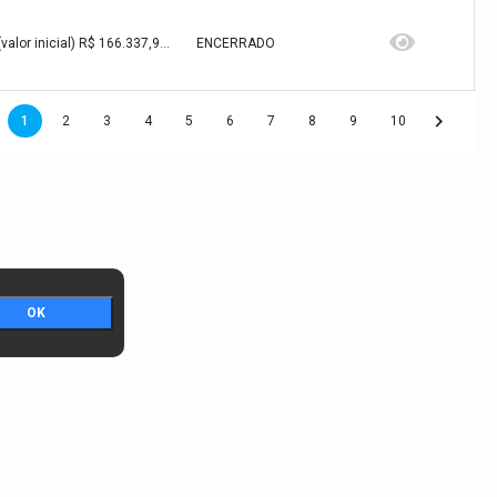
R$ 166.337,97(valor inicial) R$ 166.337,97(valor atualizado)
ENCERRADO
1
2
3
4
5
6
7
8
9
10
OK