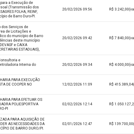
 para a Execução de
ssoal (Transmissão dos
20/02/2026 09:56
 SAGRES FOLHA, REINF,
pio de Barro Duro-PI.
 dos Serviços de
ea de Licitações e
ico do município de Barro
20/02/2026 09:42
dências deste município
ODEVASF e CAIXA
CRETARIAS ESTADUAIS),
onsultoria e
troladoria Interna do
20/02/2026 09:34
HARIA PARA EXECUÇÃO
STA DE COOPER NO
12/02/2026 11:09
HARIA PARA EFETUAR OS
UADRA POLIESPORTIVA
02/02/2026 12:14
RO-PI
ZADA PARA AQUISIÇÃO DE
DER AS NECESSIDADES DA
02/01/2026 12:47
CÍPIO DE BARRO DURO/PI.