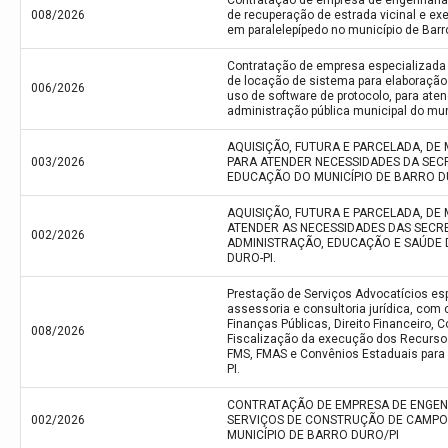
Contratação de empresa de engenharia 
008/2026
de recuperação de estrada vicinal e e
em paralelepípedo no município de Barro
Contratação de empresa especializada 
de locação de sistema para elaboração
006/2026
uso de software de protocolo, para ate
administração pública municipal do muni
AQUISIÇÃO, FUTURA E PARCELADA, DE
003/2026
PARA ATENDER NECESSIDADES DA SECR
EDUCAÇÃO DO MUNICÍPIO DE BARRO DU
AQUISIÇÃO, FUTURA E PARCELADA, DE 
ATENDER AS NECESSIDADES DAS SECR
002/2026
ADMINISTRAÇÃO, EDUCAÇÃO E SAÚDE 
DURO-PI.
Prestação de Serviços Advocatícios es
assessoria e consultoria jurídica, com
Finanças Públicas, Direito Financeiro, C
008/2026
Fiscalização da execução dos Recurso
FMS, FMAS e Convênios Estaduais para 
PI.
CONTRATAÇÃO DE EMPRESA DE ENGEN
002/2026
SERVIÇOS DE CONSTRUÇÃO DE CAMPO 
MUNICÍPIO DE BARRO DURO/PI