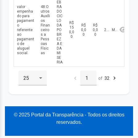
EB
valor
48:O
RA
empenha
utros
DO
do para
Auxíli
CIC
pagament
os
LO
R$
o
Finan
DA
R$
R$
15
referente
ceiro
PO
0,0
0,0
2026
Maio
0,0
ao
s a
BR
0
0
0
pagament
Pess
EZ
o de
oas
A E
aluguel
Físic
DA
social.
as
MI
SE
RIA
of
32
© 2025 Portal da Transparência - Todos os direitos
reservados.