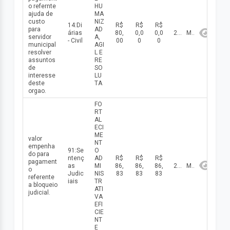
o refernte
HU
ajuda de
MA
custo
NIZ
14:Di
R$
R$
R$
para
AD
árias
80,
0,0
0,0
2026
Maio
servidor
A,
- Civil
00
0
0
municipal
AGI
resolver
L E
assuntos
RE
de
SO
interesse
LU
deste
TA
orgao.
FO
RT
AL
ECI
ME
valor
NT
empenha
91:Se
O
do para
ntenç
AD
R$
R$
R$
pagament
as
MI
86,
86,
86,
2026
Maio
o
Judic
NIS
83
83
83
referente
iais
TR
a bloqueio
ATI
judicial.
VA
EFI
CIE
NT
E