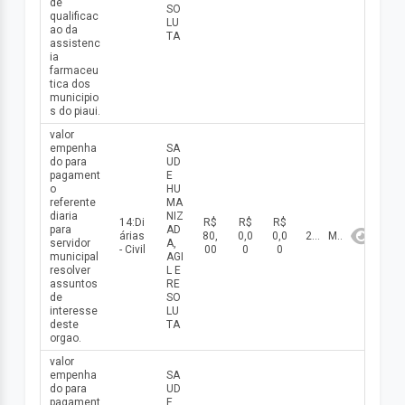
de
SO
qualificac
LU
ao da
TA
assistenc
ia
farmaceu
tica dos
municipio
s do piaui.
valor
empenha
SA
do para
UD
pagament
E
o
HU
referente
MA
diaria
NIZ
14:Di
R$
R$
R$
para
AD
árias
80,
0,0
0,0
2026
Maio
servidor
A,
- Civil
00
0
0
municipal
AGI
resolver
L E
assuntos
RE
de
SO
interesse
LU
deste
TA
orgao.
valor
empenha
SA
do para
UD
pagament
E