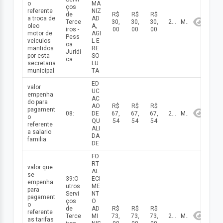
o
MA
ços
referente
NIZ
de
R$
R$
R$
a troca de
AD
Terce
30,
30,
30,
2026
Maio
oleo
A,
iros -
00
00
00
motor de
AGI
Pess
veiculos
L E
oa
mantidos
RE
Jurídi
por esta
SO
ca
secretaria
LU
municipal.
TA
ED
valor
UC
empenha
AC
do para
AO
R$
R$
R$
pagament
08:
DE
67,
67,
67,
2026
Maio
o
QU
54
54
54
referente
ALI
a salario
DA
familia.
DE
FO
RT
valor que
AL
se
39:O
ECI
empenha
utros
ME
para
Servi
NT
pagament
ços
O
o
de
AD
R$
R$
R$
referente
Terce
MI
73,
73,
73,
2026
Maio
as tarifas