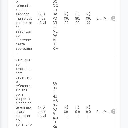
o
DO
referente
CIC
diaria a
LO
servidor
14:Di
DA
R$
R$
R$
municipal,
árias
PO
80,
80,
80,
2026
Maio
para tratar
- Civil
BR
00
00
00
de
EZ
assuntos
A E
de
DA
interesse
MI
desta
SE
secretaria
RIA
.
valor que
se
empenha
para
pagament
o
SA
referente
UD
a diaria
E
com
HU
viagem a
MA
cidade de
NIZ
teresinapi
14:Di
R$
R$
R$
AD
, para
árias
80,
0,0
0,0
2026
Maio
A,
participar
- Civil
00
0
0
AGI
do i
L E
seminario
RE