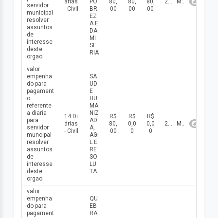
árias
PO
80,
80,
80,
2026
Maio
servidor
- Civil
BR
00
00
00
municipal
EZ
resolver
A E
assuntos
DA
de
MI
interesse
SE
deste
RIA
orgao.
valor
empenha
SA
do para
UD
pagament
E
o
HU
referente
MA
a diaria
NIZ
14:Di
R$
R$
R$
para
AD
árias
80,
0,0
0,0
2026
Maio
servidor
A,
- Civil
00
0
0
muncipal
AGI
resolver
L E
assuntos
RE
de
SO
interesse
LU
deste
TA
orgao.
valor
empenha
QU
do para
EB
pagament
RA