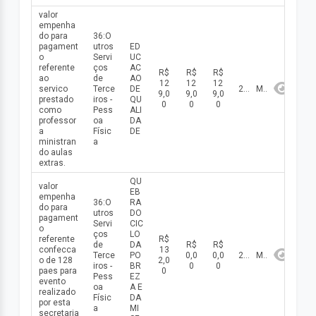
valor
empenha
do para
36:O
pagament
utros
ED
o
Servi
UC
referente
ços
AC
R$
R$
R$
ao
de
AO
12
12
12
servico
Terce
DE
2026
Maio
9,0
9,0
9,0
prestado
iros -
QU
0
0
0
como
Pess
ALI
professor
oa
DA
a
Físic
DE
ministran
a
do aulas
extras.
QU
valor
EB
empenha
36:O
RA
do para
utros
DO
pagament
Servi
CIC
o
ços
LO
referente
R$
de
DA
R$
R$
confecca
13
Terce
PO
0,0
0,0
2026
Maio
o de 128
2,0
iros -
BR
0
0
paes para
0
Pess
EZ
evento
oa
A E
realizado
Físic
DA
por esta
a
MI
secretaria