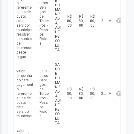
E
o
utros
HU
referente
Servi
MA
ajuda de
ços
NIZ
custo
de
R$
R$
R$
AD
para
Terce
80,
80,
80,
2026
Maio
A,
servidor
iros -
00
00
00
AGI
municipal
Pess
L E
resolver
oa
RE
assuntos
Físic
SO
de
a
LU
interesse
TA
deste
orgao.
SA
UD
valor
36:O
E
empenha
utros
HU
do para
Servi
MA
pagament
ços
NIZ
o
de
R$
R$
R$
AD
referente
Terce
80,
80,
80,
2026
Maio
A,
ajuda de
iros -
00
00
00
AGI
custo
Pess
L E
para
oa
RE
servidor
Físic
SO
municipal.
a
LU
TA
valor