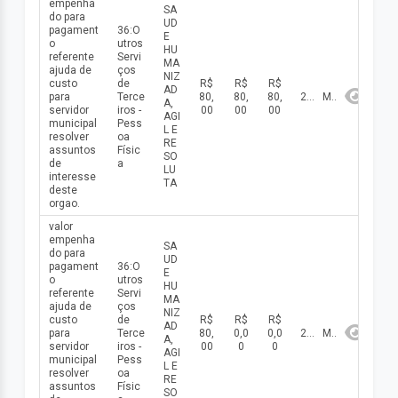
empenha
SA
do para
UD
pagament
36:O
E
o
utros
HU
referente
Servi
MA
ajuda de
ços
NIZ
custo
de
R$
R$
R$
AD
para
Terce
80,
80,
80,
2026
Maio
A,
servidor
iros -
00
00
00
AGI
municipal
Pess
L E
resolver
oa
RE
assuntos
Físic
SO
de
a
LU
interesse
TA
deste
orgao.
valor
empenha
SA
do para
UD
pagament
36:O
E
o
utros
HU
referente
Servi
MA
ajuda de
ços
NIZ
custo
de
R$
R$
R$
AD
para
Terce
80,
0,0
0,0
2026
Maio
A,
servidor
iros -
00
0
0
AGI
municipal
Pess
L E
resolver
oa
RE
assuntos
Físic
SO