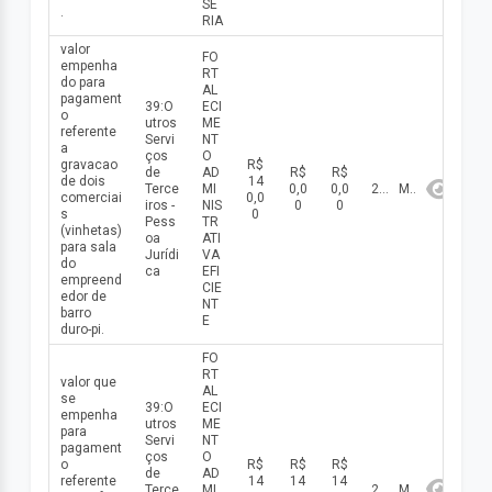
SE
.
RIA
valor
FO
empenha
RT
do para
AL
pagament
39:O
ECI
o
utros
ME
referente
Servi
NT
a
ços
O
gravacao
R$
de
AD
R$
R$
de dois
14
Terce
MI
0,0
0,0
2026
Maio
comerciai
0,0
iros -
NIS
0
0
s
0
Pess
TR
(vinhetas)
oa
ATI
para sala
Jurídi
VA
do
ca
EFI
empreend
CIE
edor de
NT
barro
E
duro-pi.
FO
RT
valor que
AL
se
39:O
ECI
empenha
utros
ME
para
Servi
NT
pagament
ços
O
o
R$
R$
R$
de
AD
referente
14
14
14
Terce
MI
2026
Maio