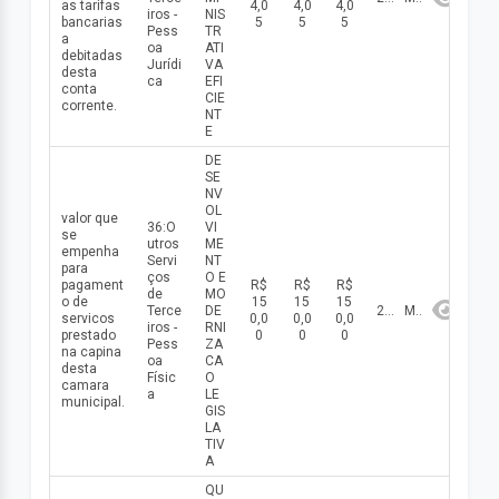
as tarifas
4,0
4,0
4,0
iros -
NIS
bancarias
5
5
5
Pess
TR
a
oa
ATI
debitadas
Jurídi
VA
desta
ca
EFI
conta
CIE
corrente.
NT
E
DE
SE
NV
OL
valor que
36:O
VI
se
utros
ME
empenha
Servi
NT
para
ços
O E
pagament
R$
R$
R$
de
MO
o de
15
15
15
Terce
DE
2026
Maio
servicos
0,0
0,0
0,0
iros -
RNI
prestado
0
0
0
Pess
ZA
na capina
oa
CA
desta
Físic
O
camara
a
LE
municipal.
GIS
LA
TIV
A
QU