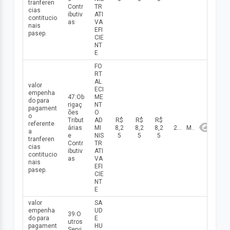
tranferen
Contr
TR
cias
ibutiv
ATI
contitucio
as
VA
nais
EFI
pasep.
CIE
NT
E
FO
RT
AL
valor
ECI
empenha
47:Ob
ME
do para
rigaç
NT
pagament
ões
O
o
Tribut
AD
R$
R$
R$
referente
árias
MI
8,2
8,2
8,2
2026
Maio
a
e
NIS
5
5
5
tranferen
Contr
TR
cias
ibutiv
ATI
contitucio
as
VA
nais
EFI
pasep.
CIE
NT
E
valor
SA
empenha
UD
39:O
do para
E
utros
pagament
HU
Servi