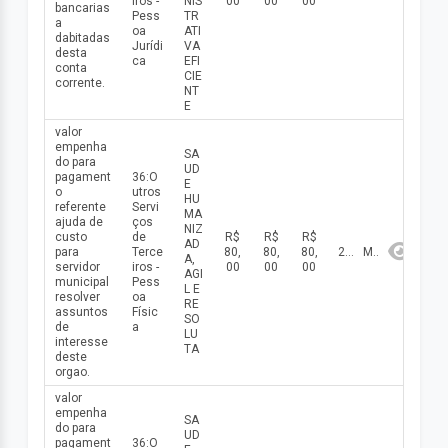
iros -
NIS
00
00
00
bancarias
Pess
TR
a
oa
ATI
dabitadas
Jurídi
VA
desta
ca
EFI
conta
CIE
corrente.
NT
E
valor
empenha
SA
do para
UD
pagament
36:O
E
o
utros
HU
referente
Servi
MA
ajuda de
ços
NIZ
custo
de
R$
R$
R$
AD
para
Terce
80,
80,
80,
2026
Maio
A,
servidor
iros -
00
00
00
AGI
municipal
Pess
L E
resolver
oa
RE
assuntos
Físic
SO
de
a
LU
interesse
TA
deste
orgao.
valor
empenha
SA
do para
UD
pagament
36:O