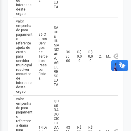
de
a
LU
interesse
TA
deste
orgao.
valor
empenha
SA
do para
UD
pagament
36:O
E
o
utros
HU
referente
Servi
MA
ajuda de
ços
NIZ
custo
de
R$
R$
R$
AD
para
Terce
80,
0,0
0,0
2026
Maio
A,
servidor
iros -
00
0
0
AGI
municipal
Pess
L E
resolver
oa
RE
assuntos
Físic
SO
de
a
LU
interesse
TA
deste
orgao.
valor
QU
empenha
EB
do para
RA
pagament
DO
o
CIC
referente
LO
a diaria
14:Di
DA
R$
R$
R$
para