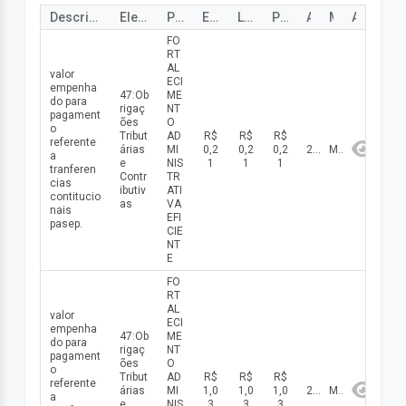
Descrição
Elemento de despesa
Programa
Empenho
Liquidado
Pago
Ano
Mês
Ação
FO
RT
AL
valor
ECI
empenha
47:Ob
ME
do para
rigaç
NT
pagament
ões
O
o
Tribut
AD
R$
R$
R$
referente
árias
MI
0,2
0,2
0,2
2026
Maio
a
e
NIS
1
1
1
tranferen
Contr
TR
cias
ibutiv
ATI
contitucio
as
VA
nais
EFI
pasep.
CIE
NT
E
FO
RT
AL
valor
ECI
empenha
47:Ob
ME
do para
rigaç
NT
pagament
ões
O
o
Tribut
AD
R$
R$
R$
referente
árias
MI
1,0
1,0
1,0
2026
Maio
a
e
NIS
3
3
3